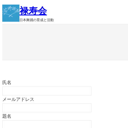
内
禄寿会
容
日本舞踊の育成と活動
を
ス
キ
ッ
プ
氏名
メールアドレス
題名