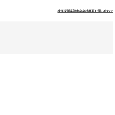
祿庵
深川亭
禄寿会
会社概要
お問い合わせ